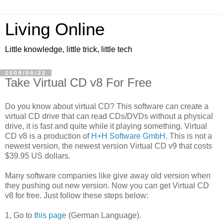
Living Online
Little knowledge, little trick, little tech
2009/06/22
Take Virtual CD v8 For Free
Do you know about virtual CD? This software can create a
virtual CD drive that can read CDs/DVDs without a physical
drive, it is fast and quite while it playing something. Virtual
CD v8 is a production of
H+H Software GmbH
. This is not a
newest version, the newest version Virtual CD v9 that costs
$39.95 US dollars.
Many software companies like give away old version when
they pushing out new version. Now you can get Virtual CD
v8 for free. Just follow these steps below:
1, Go to
this page
(German Language).